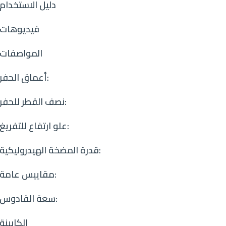
دليل الاستخدام
فيديوهات
المواصفات
أعماق الحفر:
نصف القطر للحفر:
علو ارتفاع للتفريغ:
قدرة المضخة الهيدروليكية:
مقاييس عامة:
سعة القادوس:
الكابينة