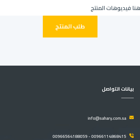
نا فيديوهات المنتج
طلب المنتج
بيانات التواصل
info@sahary.com.sa
00966114868415 - 00966564188059