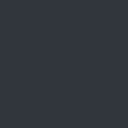
info@sahary.com.sa
00966114868415 - 00966564188059
7235 العليا، 2392، حي العليا، الرياض 12244، المملكة العربية
السعودية
حمل تطبيق صحارى الان
دعنا نساعدك في العثور على ما يناسبك أو لشركتك