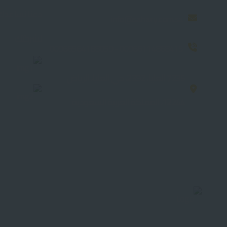
دعنا نساعدك 
info@sahary.com.sa
لشركتك
00966114868415 - 00966564188059
7235 العليا، 2392، حي العليا، الرياض
12244، المملكة العربية السعودية