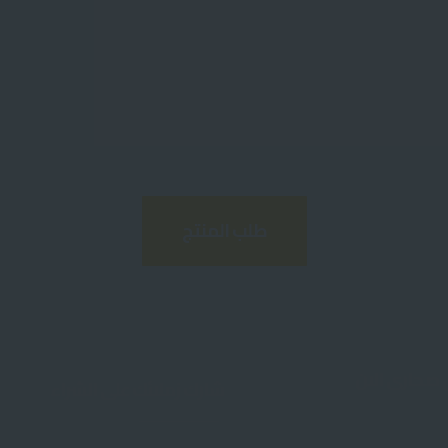
طلب المنتج
صحارى الان
شارك زملائك على الشراء