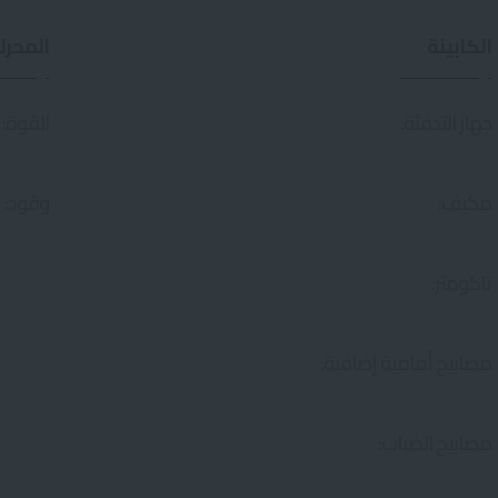
الكابينة
المحر
جهاز التدفئة:
القوة:
مكيف:
وقود:
تاكومتر:
مصابيح أمامية إضافية:
مصابيح الضباب: