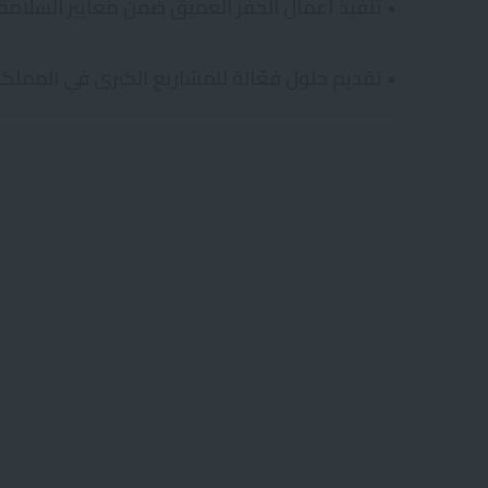
• تنفيذ أعمال الحفر العميق ضمن معايير السلامة
• تقديم حلول فعّالة للمشاريع الكبرى في المملك