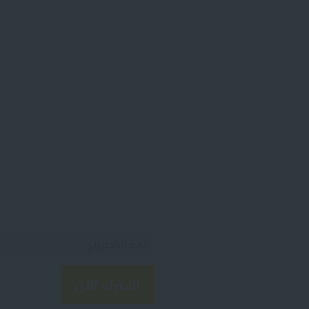
 صحارى الان
شارك زملائك على الشراء
ك في العثور على ما يناسبك
شارك زملائك على الشراء واحص
كوبون بقيمة 1000 ريال
اشترك الآن