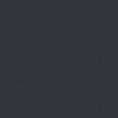
حمل تطبيق
بيانات التواصل
دعنا نساعد
info@sahary.com.sa
أو لشركتك
00966114868415 -
00966564188059
7235 العليا، 2392، حي العليا، الرياض
12244، المملكة العربية السعودية